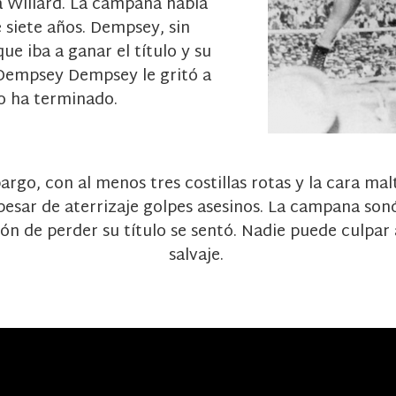
 a Willard. La campana había
 siete años. Dempsey, sin
e iba a ganar el título y su
e Dempsey Dempsey le gritó a
no ha terminado.
go, con al menos tres costillas rotas y la cara maltr
pesar de aterrizaje golpes asesinos. La campana son
n de perder su título se sentó. Nadie puede culpar
salvaje.